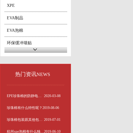
XPE
EVA制品
EVA泡棉
环保缓冲墙贴
泡棉胶
精密仪器包材
热门资讯
NEWS
PVC泡棉
NBR泡棉
EPE珍珠棉的防静电处理的优势
2020-03-08
纸托类包材
珍珠棉有什么特性呢？
2019-08-06
PE泡棉
珍珠棉包装跟其他包装材料相比有多划算？
2019-07-01
杭州xpe泡棉有什么独特的性能呢？
2019-06-10